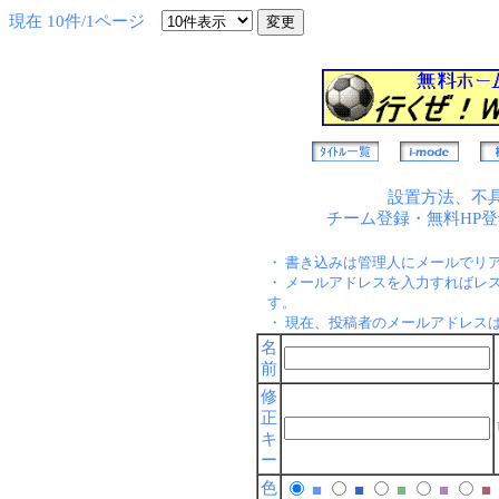
現在 10件/1ページ
設置方法、不
チーム登録・無料HP
・ 書き込みは管理人にメールでリ
・ メールアドレスを入力すればレ
す。
・ 現在、投稿者のメールアドレス
名
前
修
正
キ
ー
色
■
■
■
■
■