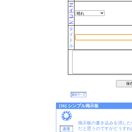
ア
イ
コ
ン
タ
イ
ト
ル
[36] シンプル掲示板
掲示板の書き込みを消した
だと思うのですがどうすれ