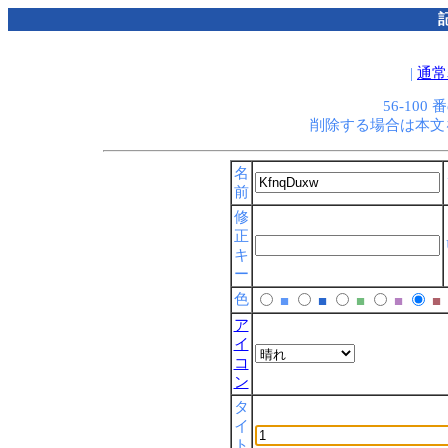
|
通常
56-10
削除する場合は本文
名
前
修
正
キ
ー
色
■
■
■
■
■
ア
イ
コ
ン
タ
イ
ト