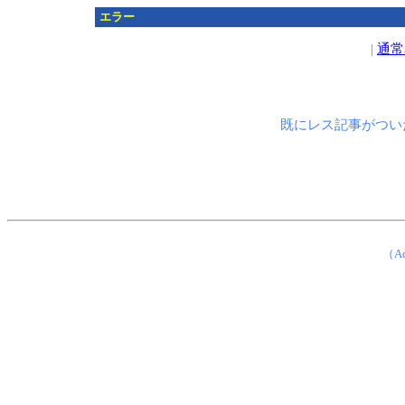
エラー
|
通常
既にレス記事がつい
（Ad