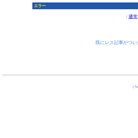
エラー
|
通常
既にレス記事がつい
（Ad