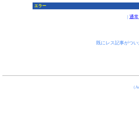
エラー
|
通常
既にレス記事がつい
（Ad