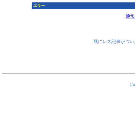
エラー
|
通常
既にレス記事がつい
（Ad