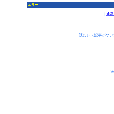
エラー
|
通常
既にレス記事がつい
（Ad