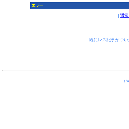
エラー
|
通常
既にレス記事がつい
（Ad