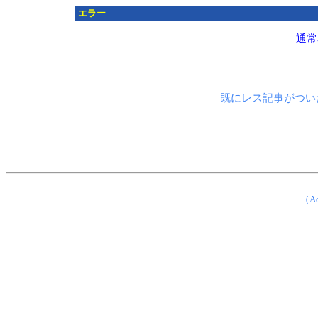
エラー
|
通常
既にレス記事がつい
（Ad