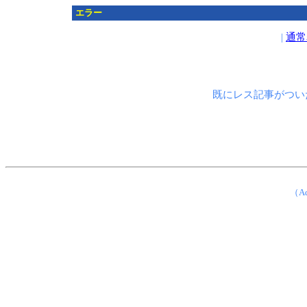
エラー
|
通常
既にレス記事がつい
（Ad