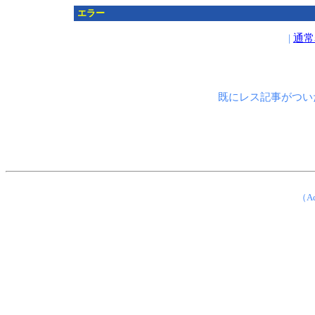
エラー
|
通常
既にレス記事がつい
（Ad