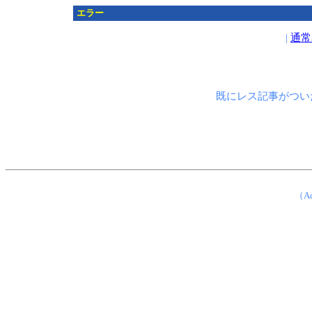
エラー
|
通常
既にレス記事がつい
（Ad