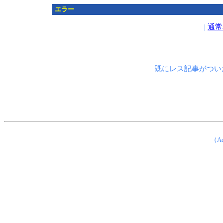
エラー
|
通常
既にレス記事がつい
（Ad