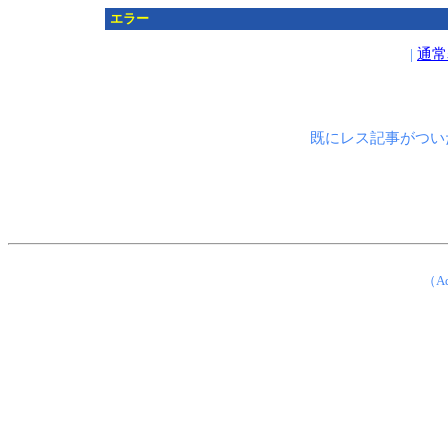
エラー
|
通常
既にレス記事がつい
（Ad