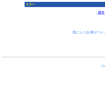
エラー
|
通常
既にレス記事がつい
（Ad