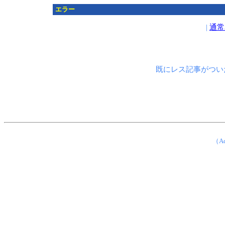
エラー
|
通常
既にレス記事がつい
（Ad