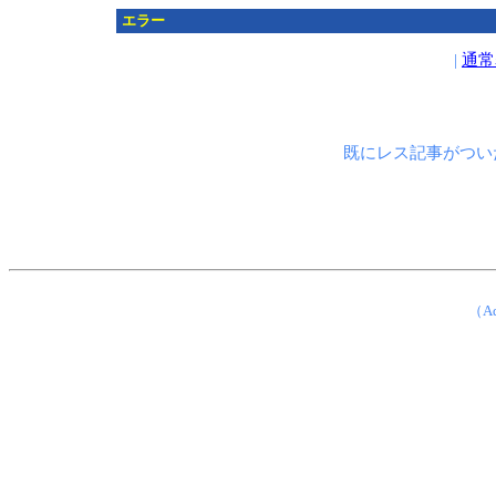
エラー
|
通常
既にレス記事がつい
（Ad