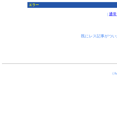
エラー
|
通常
既にレス記事がつい
（Ad