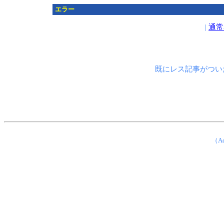
エラー
|
通常
既にレス記事がつい
（Ad