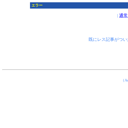
エラー
|
通常
既にレス記事がつい
（Ad