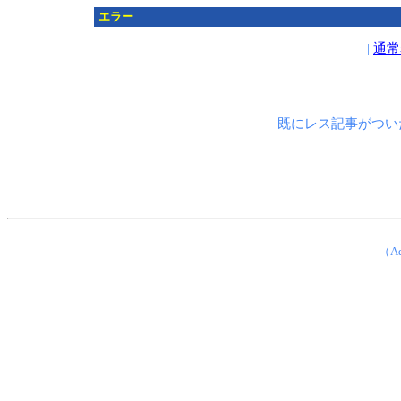
エラー
|
通常
既にレス記事がつい
（Ad