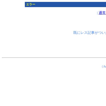
エラー
|
通常
既にレス記事がつい
（Ad