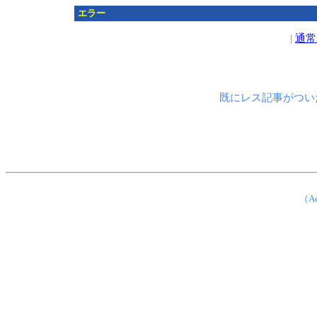
エラー
|
通常
既にレス記事がつい
（Ad