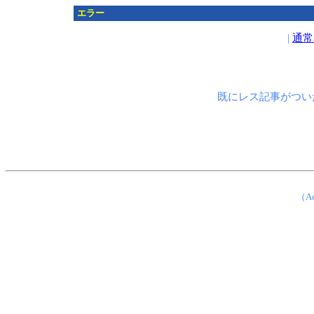
エラー
|
通常
既にレス記事がつい
（Ad