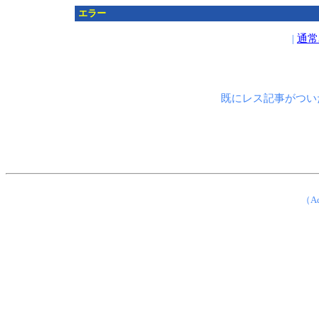
エラー
|
通常
既にレス記事がつい
（Ad