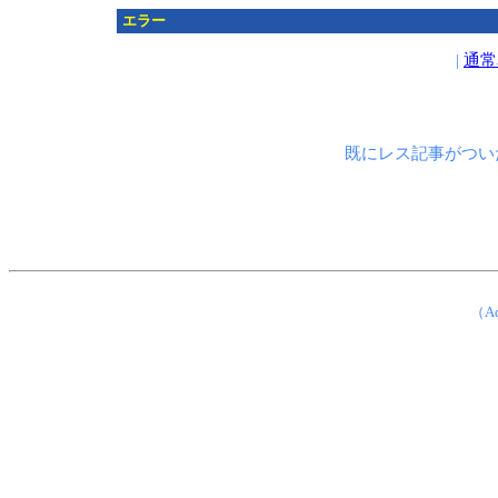
エラー
|
通常
既にレス記事がつい
（Ad