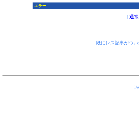
エラー
|
通常
既にレス記事がつい
（Ad