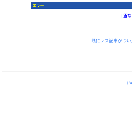
エラー
|
通常
既にレス記事がつい
（Ad