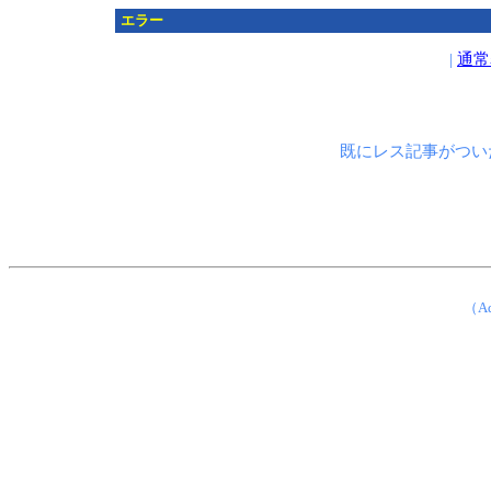
エラー
|
通常
既にレス記事がつい
（Ad