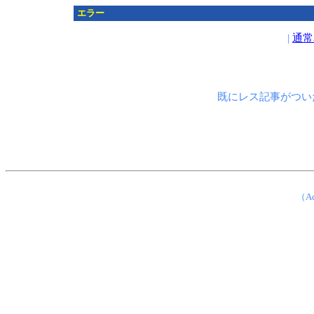
エラー
|
通常
既にレス記事がつい
（Ad