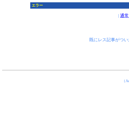
エラー
|
通常
既にレス記事がつい
（Ad