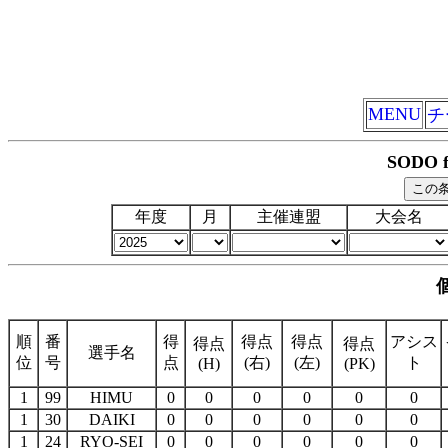
MENU
チ
SODO 
年度
月
主催連盟
大会名
順
番
得
得点
得点
アシス
得点
得点
選手名
位
号
点
(右)
(左)
ト
(H)
(PK)
1
99
HIMU
0
0
0
0
0
0
1
30
DAIKI
0
0
0
0
0
0
1
24
RYO-SEI
0
0
0
0
0
0