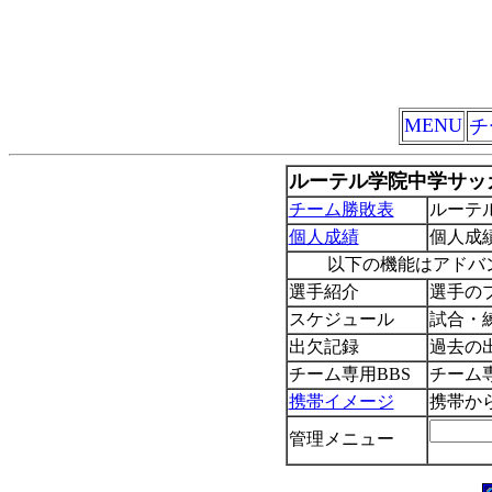
MENU
チ
ルーテル学院中学サッ
チーム勝敗表
ルーテ
個人成績
個人成
以下の機能はアドバ
選手紹介
選手の
スケジュール
試合・
出欠記録
過去の
チーム専用BBS
チーム
携帯イメージ
携帯か
管理メニュー