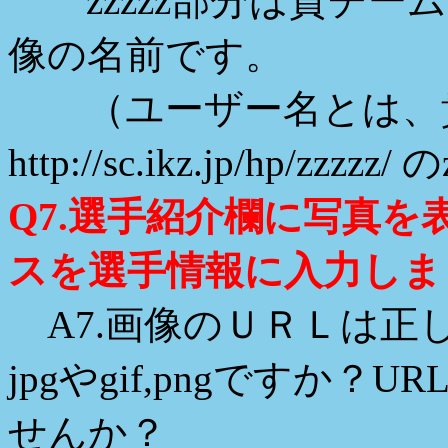
zzzzz部分は貴チームの
像の名前です。
（ユーザー名とは、貴
http://sc.ikz.jp/hp/zz
Q7.選手紹介欄に写真
スを選手情報に入力しま
A7.画像のＵＲＬは正
jpgやgif,pngですか
せんか？